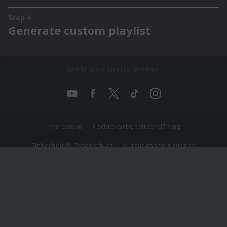
Mehr von Justin Bieber
Impressum
Rechtevorbehaltserklärung
Sicherheit & Datenschutz
Nutzungsbedingungen
Journalistenlounge
Für Geschäftspartner
Barrierefreiheit Statement
© Copyright 2026 Universal Music Group N.V. All Rights
Reserved.