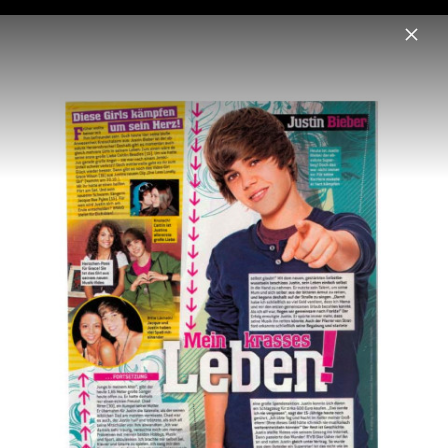
Menu
Justin Bieber
Home
News
Musik
Videos
Fotos
Biografie
Artwork „SWAG LIVE FROM COACHELLA
(WEEKEND II)“ (2026)