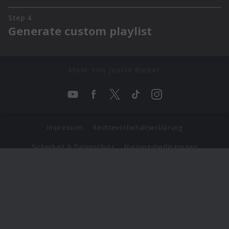
Mehr von Justin Bieber
Impressum
Rechtevorbehaltserklärung
Sicherheit & Datenschutz
Nutzungsbedingungen
Journalistenlounge
Für Geschäftspartner
Barrierefreiheit Statement
© Copyright 2026 Universal Music Group N.V. All Rights
Reserved.