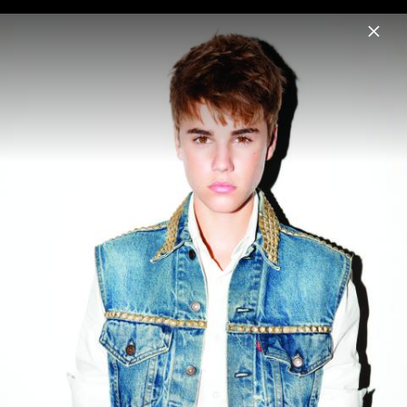
Menu
Justin Bieber
Home
News
Musik
Videos
Fotos
Biografie
Artwork „SWAG LIVE FROM COACHELLA
(WEEKEND II)“ (2026)