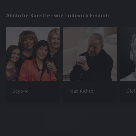
Ähnliche Künstler wie Ludovico Einaudi
Beyond
Max Richter
Ólaf