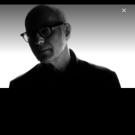
Menu
Ludovico Einaudi
Home
News
Musik
Videos
Fotos
Biografie
Seven Days Walking