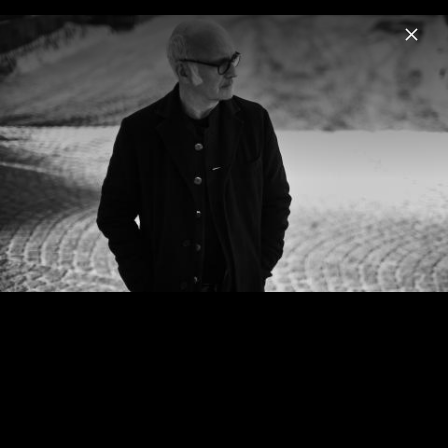
Menu
Ludovico Einaudi
Home
News
Musik
Videos
Fotos
Biografie
Seven Days Walking