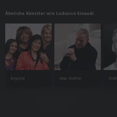
Ähnliche Künstler wie Ludovico Einaudi
Beyond
Max Richter
Ólaf