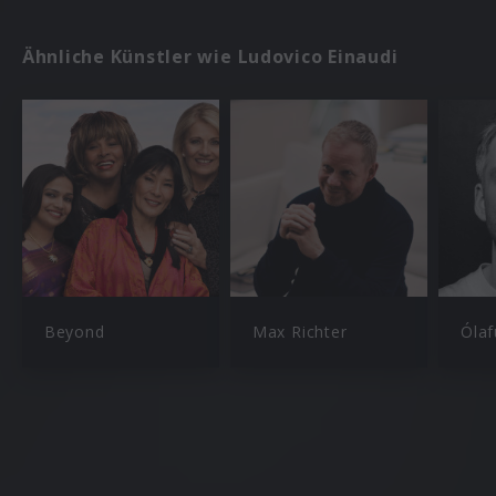
Ähnliche Künstler wie Ludovico Einaudi
Beyond
Max Richter
Ólaf