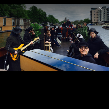
Menu
Ludovico Einaudi
Home
News
Musik
Videos
Fotos
Biografie
Seven Days Walking