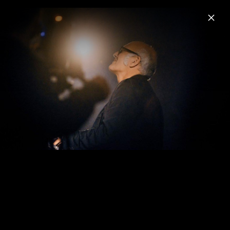
Menu
Ludovico Einaudi
Home
News
Musik
Videos
Fotos
Biografie
Seven Days Walking