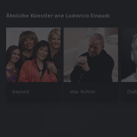
Ähnliche Künstler wie Ludovico Einaudi
Beyond
Max Richter
Ólaf