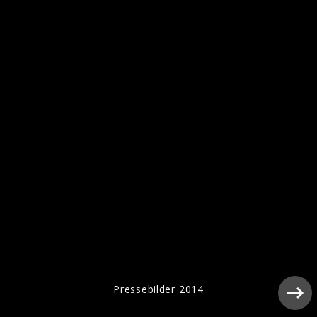
Nockis - Pressefotos 2020
Pressefotos 2017
Pressebilder 2014