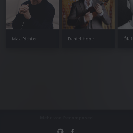
Max Richter
Daniel Hope
Ólaf
Mehr von Recomposed