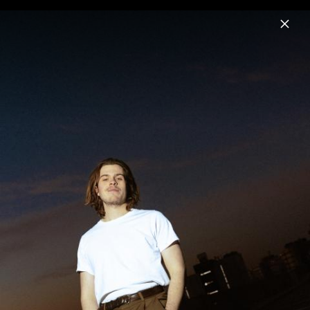
Menu
remme
Home
Musik
Videos
Fotos
Biografie
Pressebilder 2024