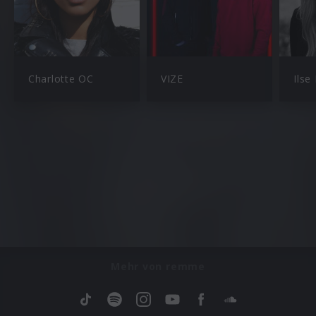
Charlotte OC
VIZE
Ilse
Mehr von remme