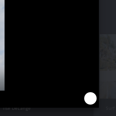
Ilse DeLange
Surf