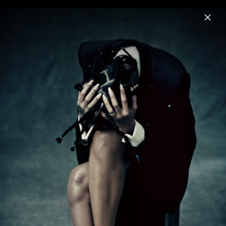
Menu
Rihanna
Home
News
Musik
Videos
Fotos
Biografie
Pressefotos "Lift Me Up" (2022)