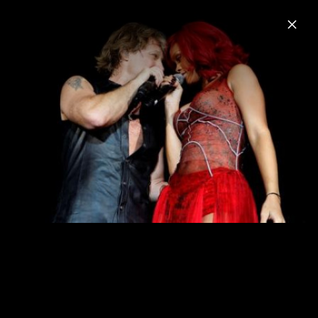
Menu
Rihanna
Home
News
Musik
Videos
Fotos
Biografie
Pressefotos "Lift Me Up" (2022)