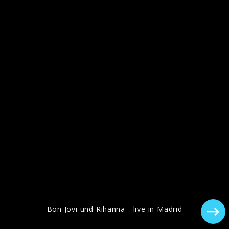
Coverbild, "Anti", 2016
"ANTI" Pressebilder, 2016
Bon Jovi und Rihanna - live in Madrid