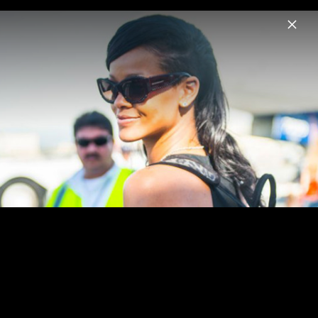
Menu
Rihanna
Home
News
Musik
Videos
Fotos
Biografie
Pressefotos "Lift Me Up" (2022)