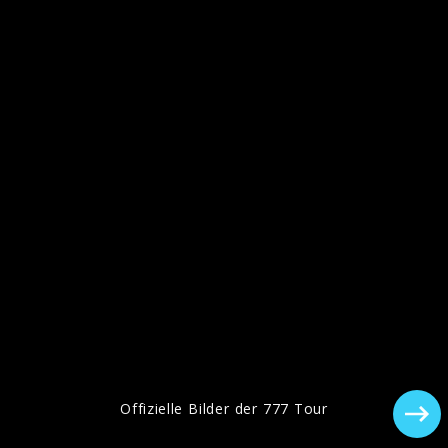
Coverbild, "Anti", 2016
"ANTI" Pressebilder, 2016
Offizielle Bilder der 777 Tour