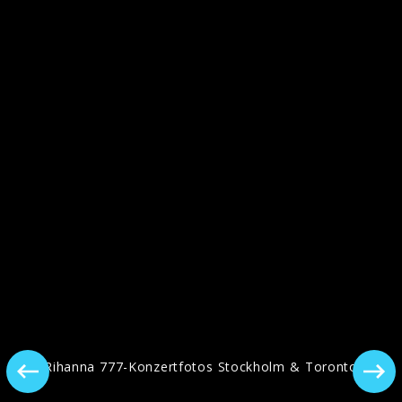
Coverbild, "Anti", 2016
"ANTI" Pressebilder, 2016
Rihanna 777-Konzertfotos Stockholm & Toronto