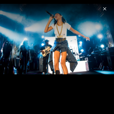
Menu
Rihanna
Home
News
Musik
Videos
Fotos
Biografie
Pressefotos "Lift Me Up" (2022)