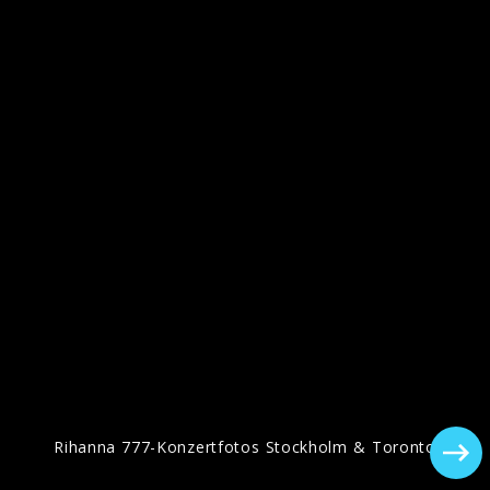
Coverbild, "Anti", 2016
"ANTI" Pressebilder, 2016
Rihanna 777-Konzertfotos Stockholm & Toronto