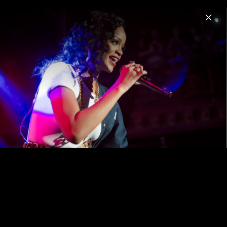
Menu
Rihanna
Home
News
Musik
Videos
Fotos
Biografie
Pressefotos "Lift Me Up" (2022)