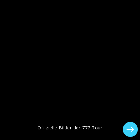
Coverbild, "Anti", 2016
"ANTI" Pressebilder, 2016
Offizielle Bilder der 777 Tour