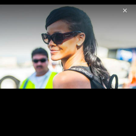
Menu
Rihanna
Home
News
Musik
Videos
Fotos
Biografie
Pressefotos "Lift Me Up" (2022)