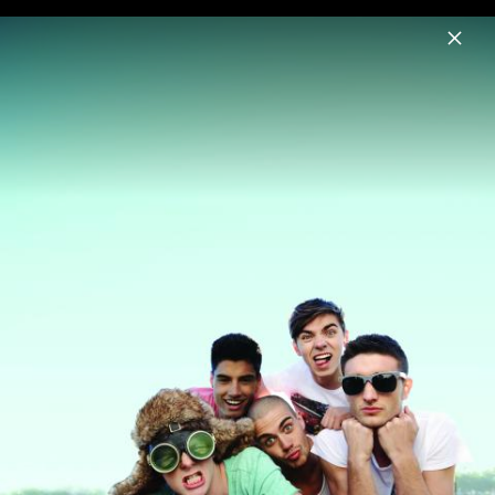
Menu
The Wanted
Home
News
Musik
Videos
Fotos
Biografie
Pressebilder 2013