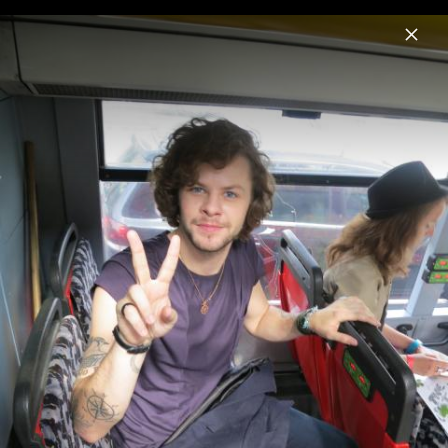
Menu
The Wanted
Home
News
Musik
Videos
Fotos
Biografie
Pressebilder 2013