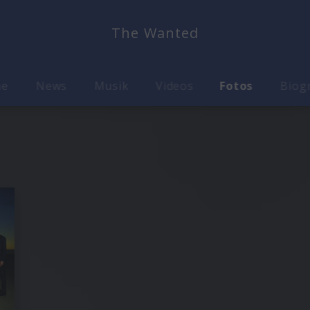
The Wanted
me
News
Musik
Videos
Fotos
Biog