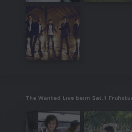
The Wanted Live beim Sat.1 Frühstüc