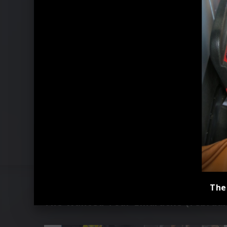
The
The Wanted Tour Eindrücke (Februar