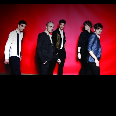
Menu
The Wanted
Home
News
Musik
Videos
Fotos
Biografie
Pressebilder 2013