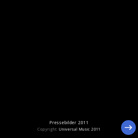
The Wanted Live beim Sat.1
Frühstücksfernsehen in Berlin
Pressebilder 2011
Copyright:
Universal Music 2011