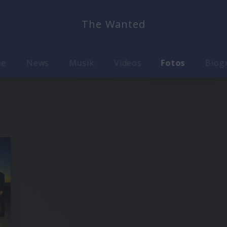
The Wanted
me
News
Musik
Videos
Fotos
Biog