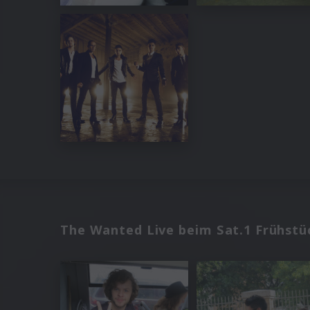
The Wanted Live beim Sat.1 Frühstüc