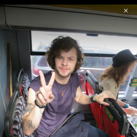
Menu
The Wanted
Home
News
Musik
Videos
Fotos
Biografie
Pressebilder 2013