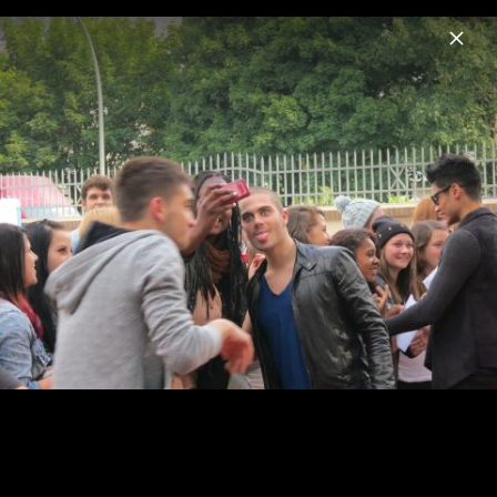
Menu
The Wanted
Home
News
Musik
Videos
Fotos
Biografie
Pressebilder 2013