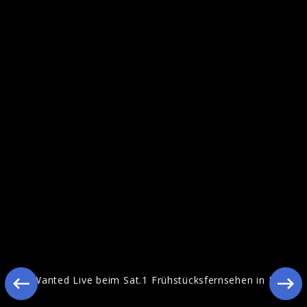
The Wanted Live beim Sat.1
Frühstücksfernsehen in Berlin
The Wanted Live beim Sat.1 Frühstücksfernsehen in Berlin