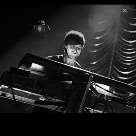
Menu
White Lies
Home
News
Musik
Videos
Fotos
Biografie
Pressebilder 2013