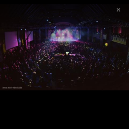
Menu
White Lies
Home
News
Musik
Videos
Fotos
Biografie
Pressebilder 2013