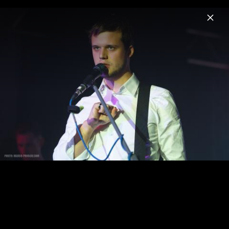
Menu
White Lies
Home
News
Musik
Videos
Fotos
Biografie
Pressebilder 2013