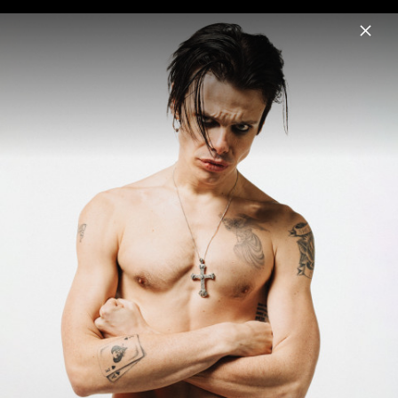
Menu
YUNGBLUD
Home
News
Musik
Videos
Fotos
Biografie
Pressefotos "Lovesick Lullaby" (2025)