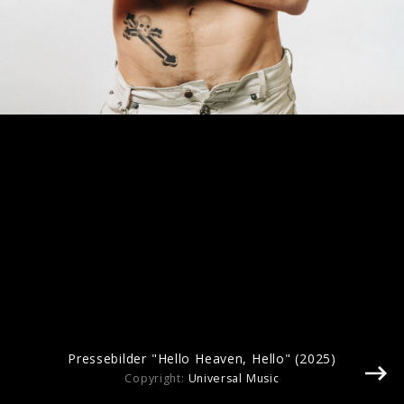
Pressebilder "Hello Heaven, Hello" (2025)
Pressebilder "Hello Heaven, Hello" (2025)
Copyright:
Universal Music
Artwork "Hello Heaven, Hello" (2025)