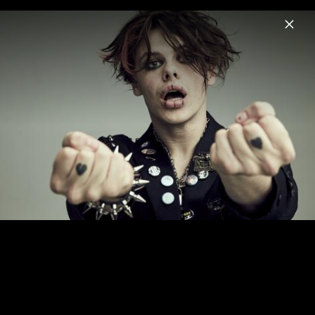
Menu
YUNGBLUD
Home
News
Musik
Videos
Fotos
Biografie
Pressefotos "Lovesick Lullaby" (2025)