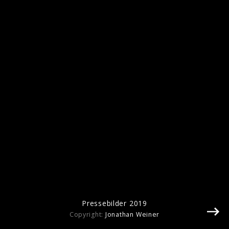
Pressebilder "Hello Heaven, Hello" (2025)
Pressebilder 2019
Copyright:
Jonathan Weiner
Artwork "Hello Heaven, Hello" (2025)