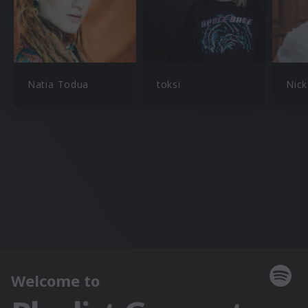
Natia Todua
toksï
Nick