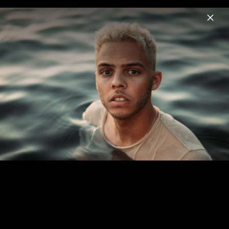
Menu
Malik Harris
Home
News
Musik
Videos
Fotos
Biografie
Pressefotos 2026