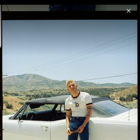
Menu
Malik Harris
Home
News
Musik
Videos
Fotos
Biografie
Pressefotos 2026