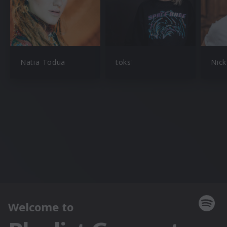
Natia Todua
toksï
Nick