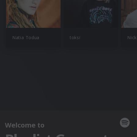
Natia Todua
toksï
Nick