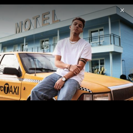
Menu
Malik Harris
Home
News
Musik
Videos
Fotos
Biografie
Pressefotos 2026