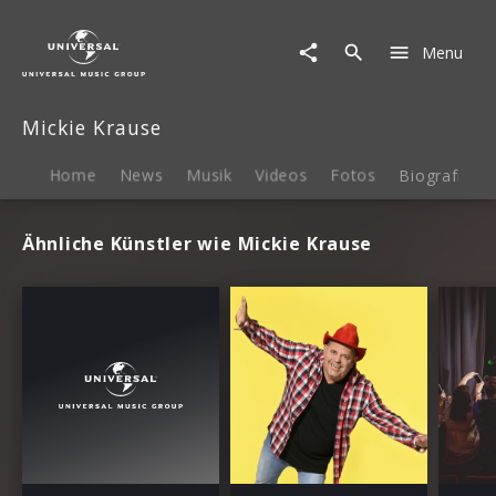
Mickie
Krause
Menu
|
Termine
Mickie Krause
Home
News
Musik
Videos
Fotos
Biografie
Ähnliche Künstler wie Mickie Krause