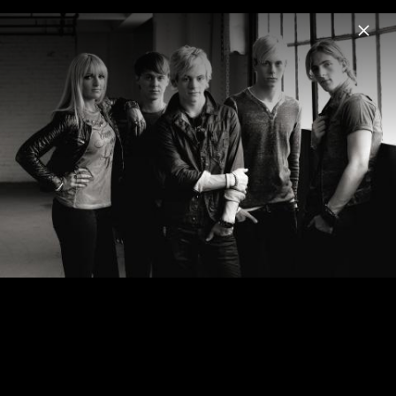
Menu
R5
Home
News
Musik
Videos
Fotos
Biografie
Pressefotos 2015