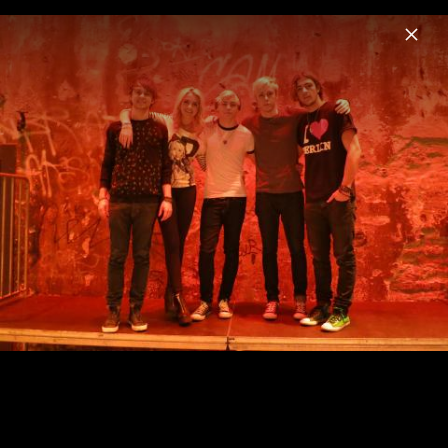
Menu
R5
Home
News
Musik
Videos
Fotos
Biografie
Pressefotos 2015