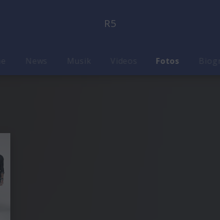
R5
me
News
Musik
Videos
Fotos
Biog