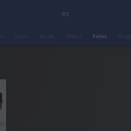
R5
me
News
Musik
Videos
Fotos
Biog