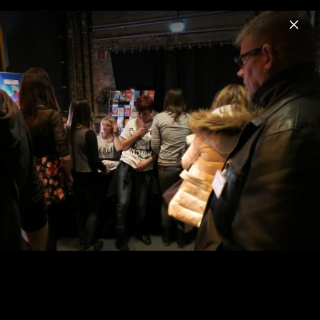
Menu
R5
Home
News
Musik
Videos
Fotos
Biografie
Pressefotos 2015