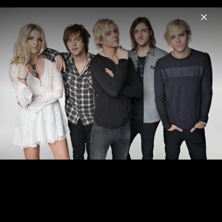
Menu
R5
Home
News
Musik
Videos
Fotos
Biografie
Pressefotos 2015