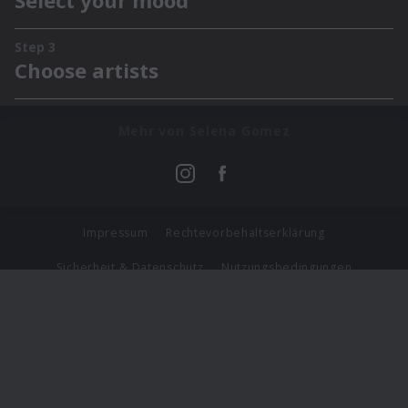
Mehr von Selena Gomez
Impressum
Rechtevorbehaltserklärung
Sicherheit & Datenschutz
Nutzungsbedingungen
Journalistenlounge
Für Geschäftspartner
Barrierefreiheit Statement
© Copyright 2026 Universal Music Group N.V. All Rights
Reserved.