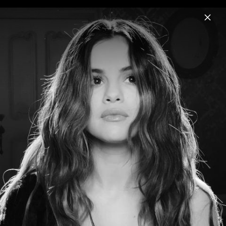
Menu
Selena Gomez
Home
News
Musik
Videos
Fotos
Biografie
Pressebilder "I Said I Love You First"
(2025)