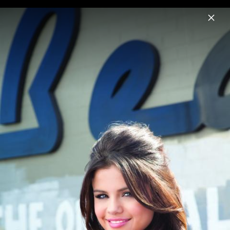
Menu
Selena Gomez
Home
News
Musik
Videos
Fotos
Biografie
Pressebilder "I Said I Love You First"
(2025)