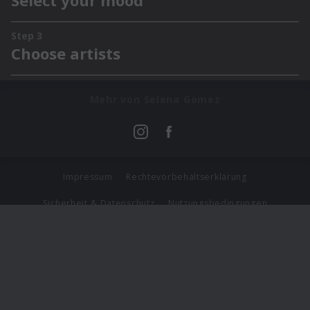
Mehr von Selena Gomez
Impressum
Rechtevorbehaltserklärung
Sicherheit & Datenschutz
Nutzungsbedingungen
Journalistenlounge
Für Geschäftspartner
Barrierefreiheit Statement
© Copyright 2026 Universal Music Group N.V. All Rights
Reserved.