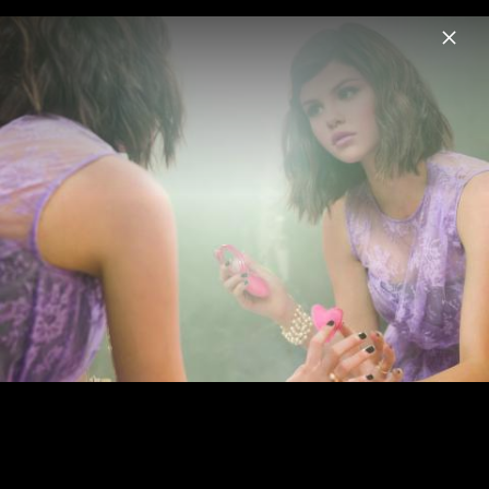
Menu
Selena Gomez
Home
News
Musik
Videos
Fotos
Biografie
Pressebilder "I Said I Love You First"
(2025)