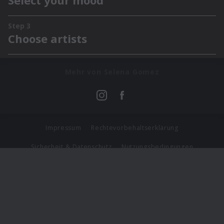
Mehr von Selena Gomez
Impressum
Rechtevorbehaltserklärung
Sicherheit & Datenschutz
Nutzungsbedingungen
Journalistenlounge
Für Geschäftspartner
Barrierefreiheit Statement
© Copyright 2026 Universal Music Group N.V. All Rights
Reserved.