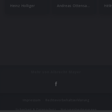
Heinz Holliger
Andreas Ottensamer
Hél
Mehr von Albrecht Mayer
Impressum
Rechtevorbehaltserklärung
Sicherheit & Datenschutz
Nutzungsbedingungen