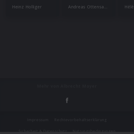
Heinz Holliger
Andreas Ottensamer
Hél
Mehr von Albrecht Mayer
Impressum
Rechtevorbehaltserklärung
Sicherheit & Datenschutz
Nutzungsbedingungen