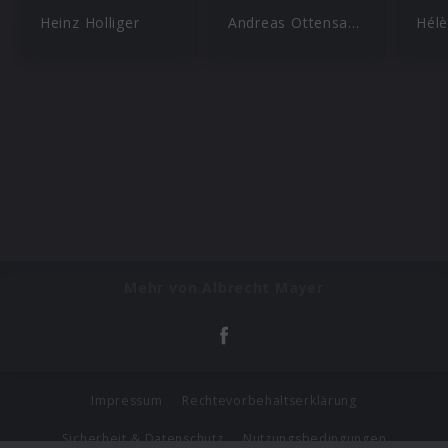
Heinz Holliger
Andreas Ottensamer
Hél
Mehr von Albrecht Mayer
Impressum
Rechtevorbehaltserklärung
Sicherheit & Datenschutz
Nutzungsbedingungen