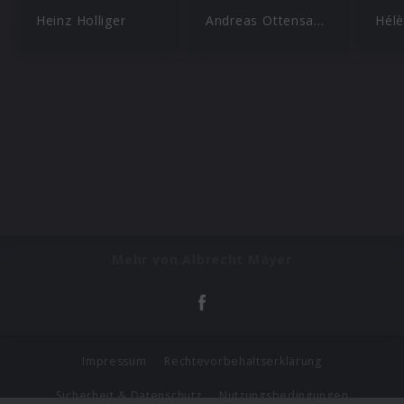
Heinz Holliger
Andreas Ottensamer
Hél
Mehr von Albrecht Mayer
Impressum
Rechtevorbehaltserklärung
Sicherheit & Datenschutz
Nutzungsbedingungen