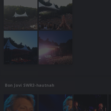
Bon Jovi SWR3-hautnah