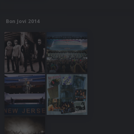
Bon Jovi 2014