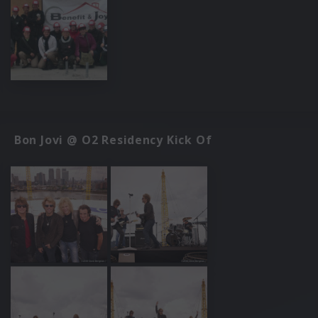
Bon Jovi @ O2 Residency Kick Of