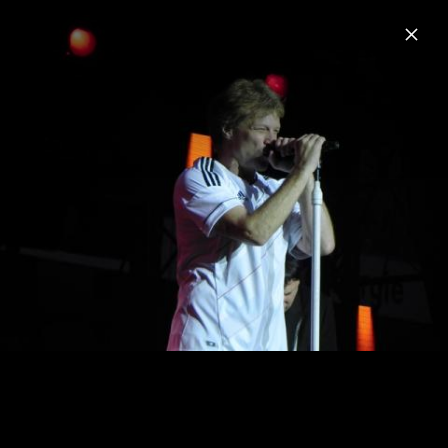
Menu
Bon Jovi
Home
News
Musik
Videos
Fotos
Biografie
Pressefotos 2024