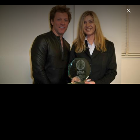
Menu
Bon Jovi
Home
News
Musik
Videos
Fotos
Biografie
Pressefotos 2024