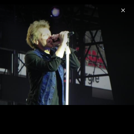
Menu
Bon Jovi
Home
News
Musik
Videos
Fotos
Biografie
Pressefotos 2024