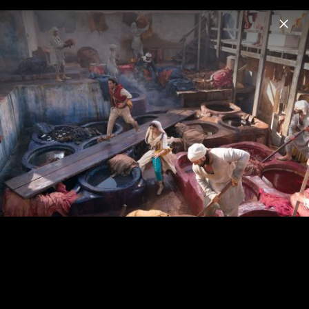
Menu
Disney Soundtracks
Home
News
Musik
Videos
Fotos
LUCA - Szenenbilder & Pressefotos